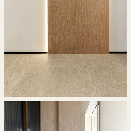
О нас
Проекты
Услуги
Сервис
Преимущества
Производство
Вопросы
Адрес офиса
г. Владивосток, ул.
Калинина, 204
Почта