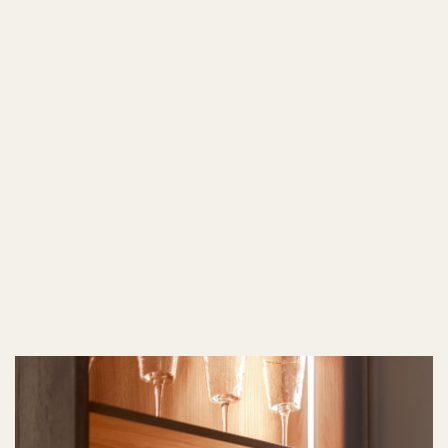
г. Владивосток, ул.
Калинина, 204
Почта
office@lagringroup.com
Телефон
+7 924 000-77-07
* соцсеть принадлежит компании Meta, признанной
экстремистской в РФ
Политика конфиденциальности
Согласие на обработку персональных данных
Разработано в