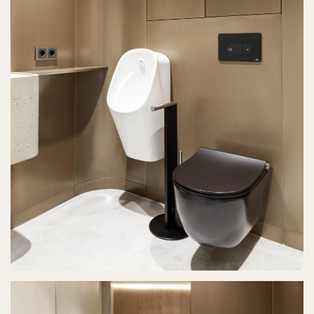
О нас
Проекты
Услуги
Сервис
Преимущества
Производство
Вопросы
Адрес офиса
г. Владивосток, ул.
Калинина, 204
Почта